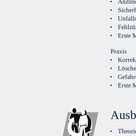
Anzünd
Sicher
Unfallr
Fehlzü
Erste 
Praxis
Korrek
Lösche
Gefahr
Erste 
Ausb
Theori