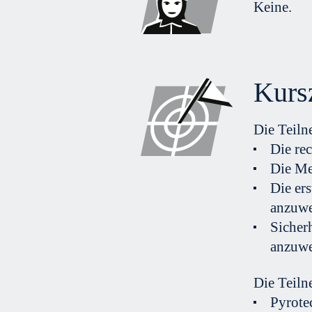
Keine.
Kurs
Die Teiln
Die re
Die Me
Die er
anzuwe
Sicher
anzuwe
Die Teiln
Pyrote