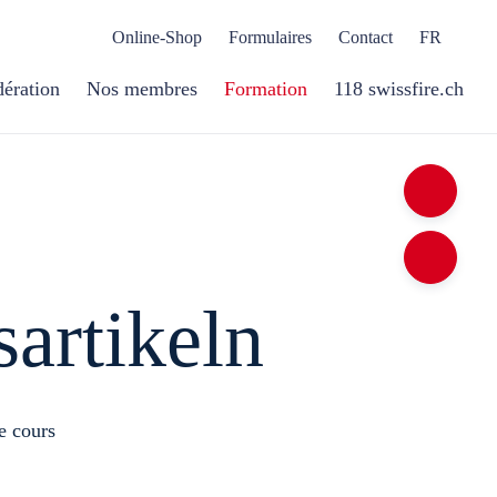
Online-Shop
Formulaires
Contact
FR
dération
Nos membres
Formation
118 swissfire.ch
ar­ti­keln
 cours