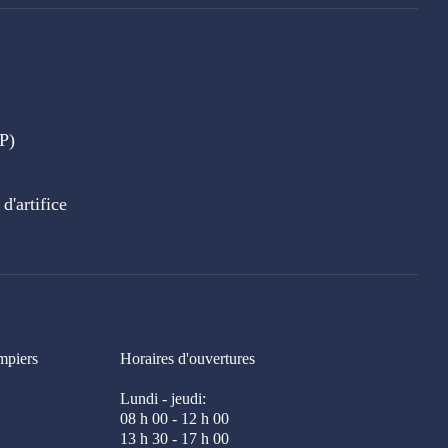
P)
'artifice
mpiers
Horaires d'ouvertures
Lundi - jeudi:
08 h 00 - 12 h 00
13 h 30 - 17 h 00