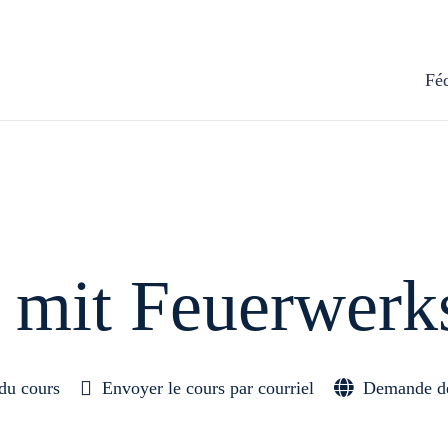
Fé
 mit Feu­er­werks­
du cours
Envoyer le cours par courriel
Demande de