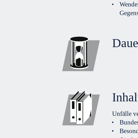
Wenden
Gegens
Dauer
Inhal
Unfälle v
Bundes
Besond