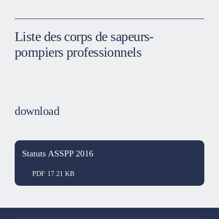
Liste des corps de sapeurs-
pompiers professionnels
L’Association est composée:
d’un-e représentant-e des 17 corps de sapeurs-pompiers
professionnels.
download
Statuts ASSPP 2016
Sapeurs-pompiers professionnels de Bâle
PDF
17.21 KB
Téléphone:
061 268 16 01