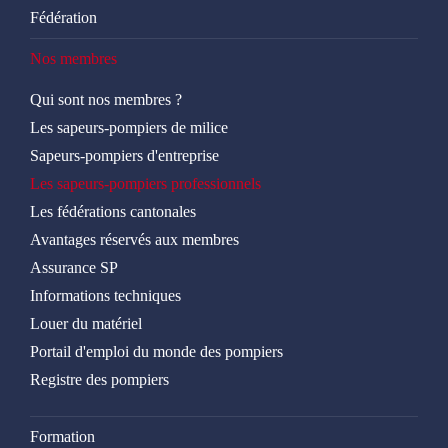
Fédération
Adresse:
Kornhausgasse 18, 4051 Basel
Courriel:
daniel.strohmeier@jsd.bs.ch
Nos membres
Lien site web:
Sapeurs-pompiers professionnels de Bâle
Qui sont nos membres ?
Les sapeurs-pompiers de milice
Commandant:
lt col Daniel Strohmeier
Sapeurs-pompiers d'entreprise
Les sapeurs-pompiers professionnels
Les fédérations cantonales
Industriefeuerwehr Regio Basel AG (sapeurs-
Avantages réservés aux membres
pompiers de l’industrie chimique)
Assurance SP
Informations techniques
Louer du matériel
Portail d'emploi du monde des pompiers
Adresse:
Industriefeuerwehr Regio Basel AG, Case postale
2548, 4002 Basel
Registre des pompiers
Courriel:
pascal.halbeisen@ifrb.ch
Formation