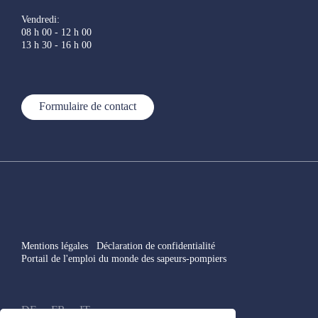
Sapeurs-pompiers et protection civile Biel / Bienne
Vendredi:
08 h 00 - 12 h 00
13 h 30 - 16 h 00
Commandant:
Didier Wicht
Formulaire de contact
Schutz und Rettung Bern (SRB)
Téléphone:
031 638 94 00
Adresse:
Murtenstrasse 98, 3008 Bern
Courriel:
alain.sahli@srb.be.ch
Mentions légales
Déclaration de confidentialité
Portail de l'emploi du monde des sapeurs-pompiers
Lien site web:
Schutz und Rettung Bern (SRB)
Commandant:
cap Alain Sahli
DE
FR
IT