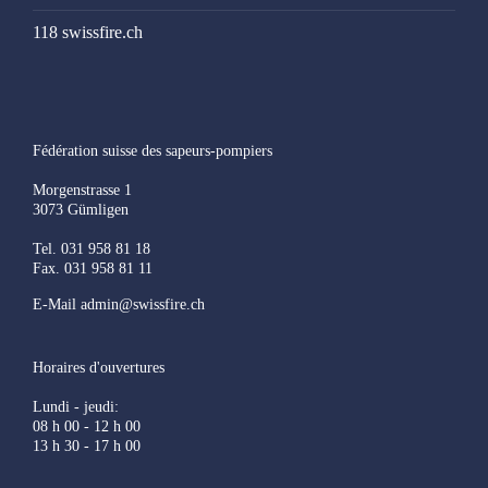
Lien site web:
www.ifrb.ch
118 swissfire.ch
Commandant:
maj Pascal Halbeisen
Sapeurs-pompiers et protection civile Biel / Bienne
Fédération suisse des sapeurs-pompiers
Morgenstrasse 1
3073 Gümligen
Tel. 031 958 81 18
Fax. 031 958 81 11
E-Mail admin@swissfire.ch
Téléphone:
032 326 22 01
Horaires d'ouvertures
Adresse:
Werkhofstrasse 8-10, Case postale 3451, 2500 Biel
3
Lundi - jeudi:
08 h 00 - 12 h 00
Courriel:
didier.wicht@biel-bienne.ch
13 h 30 - 17 h 00
Lien site web: