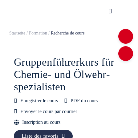
Startseite
/
Formation
/
Recherche de cours
Grup­pen­füh­rer­kurs für
Chemie- und Ölwehr­
spe­zia­lis­ten
Enregistrer le cours
PDF du cours
Envoyer le cours par courriel
Inscription au cours
Liste des favoris