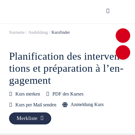
Startseite
/
Ausbildung
/
Kursfinder
Pla­ni­fi­ca­tion des inter­ven­
tions et pré­pa­ra­tion à l’en­
ga­ge­ment
Kurs merken
PDF des Kurses
Anmeldung Kurs
Kurs per Mail senden
Merkliste