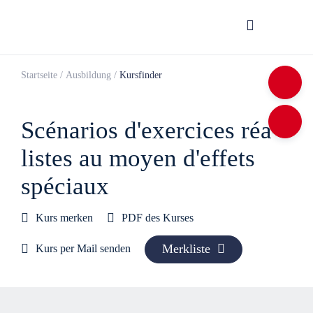
Startseite
/
Ausbildung
/
Kursfinder
Scé­na­rios d'exer­cices réa­
listes au moyen d'ef­fets
spé­ciaux
Kurs merken
PDF des Kurses
Merkliste
Kurs per Mail senden