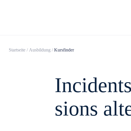
Startseite
/
Ausbildung
/
Kursfinder
Inci­dent
sions alte