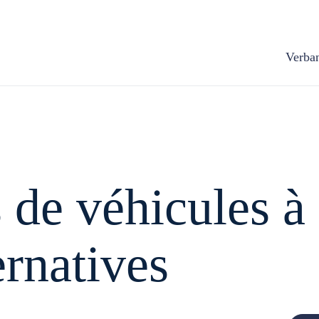
Verba
s de véhi­cules à
r­na­tives