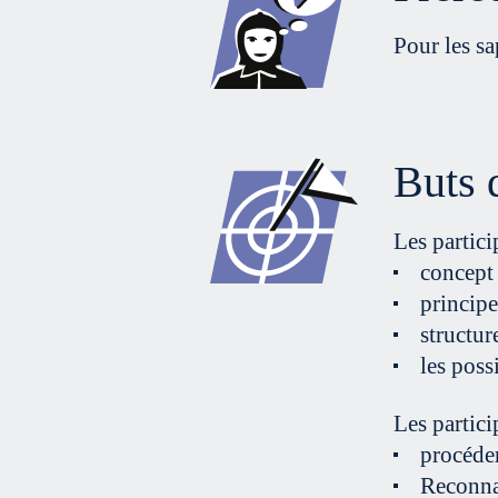
Pour les sa
Buts 
Les partici
concept 
principe
structur
les poss
Les partici
procéder
Reconnaî