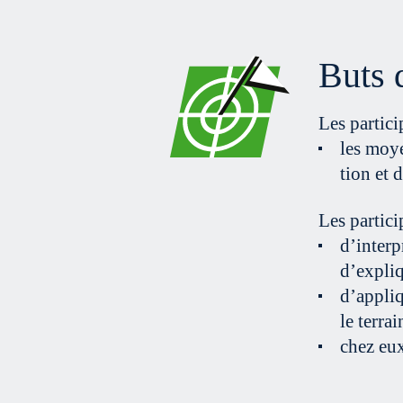
Buts 
Les partici
les moye
tion et d
Les partici
d’interp
d’expli
d’appliq
le terrai
chez eux