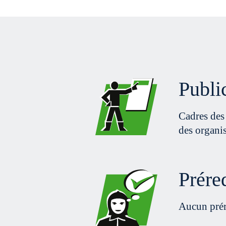
Publi
Cadres des
des organis
Prére
Aucun prér