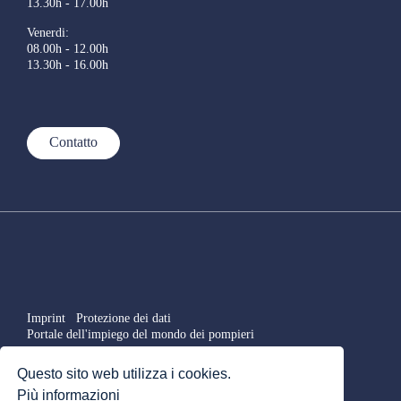
13.30h - 17.00h
Venerdi:
08.00h - 12.00h
13.30h - 16.00h
Contatto
Imprint
Protezione dei dati
Portale dell'impiego del mondo dei pompieri
DE
FR
IT
Questo sito web utilizza i cookies.
Più informazioni