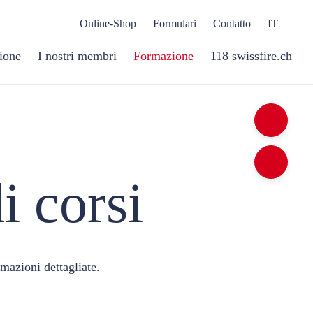
Online-Shop
Formulari
Contatto
IT
ione
I nostri membri
Formazione
118 swissfire.ch
i corsi
rmazioni dettagliate.